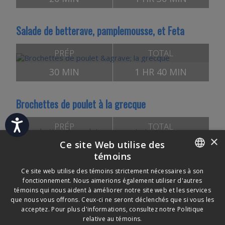
Salade de betterave, pamplemousse, et Feta
PRÉP
TOTAL
30 MIN
1 HR 40 MIN
Brochettes de poulet à la grecque
Accessibility
PRÉP
TOTAL
×
Ce site Web utilise des
40 MIN
50 MIN
témoins
ENGLISH
Ce site web utilise des témoins strictement nécessaires à son
Brochettes de poulet au yogourt et à la mangue
fonctionnement. Nous aimerions également utiliser d'autres
FRENCH
témoins qui nous aident à améliorer notre site web et les services
que nous vous offrons. Ceux-ci ne seront déclenchés que si vous les
acceptez. Pour plus d'informations, consultez notre
Politique
relative au témoins.