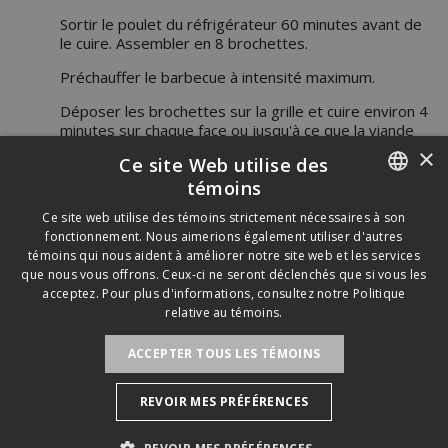
Sortir le poulet du réfrigérateur 60 minutes avant de
le cuire. Assembler en 8 brochettes.
Préchauffer le barbecue à intensité maximum.
Déposer les brochettes sur la grille et cuire environ 4
minutes sur chaque face ou jusqu'à ce que la viande
soit bien cuite. Jeter la marinade qui a été en contact
×
Ce site Web utilise des
avec le poulet cru.
témoins
Servir avec le chutney.
ENGLISH
Ce site web utilise des témoins strictement nécessaires à son
fonctionnement. Nous aimerions également utiliser d'autres
FRENCH
témoins qui nous aident à améliorer notre site web et les services
que nous vous offrons. Ceux-ci ne seront déclenchés que si vous les
acceptez. Pour plus d'informations, consultez notre
Politique
relative au témoins.
ACCEPTER TOUS LES TÉMOINS
©
2026
Saputo inc. Tous droits réservés.
Politique de confidentialité
Politique relative aux
REVOIR MES PRÉFÉRENCES
témoins
Avis légal